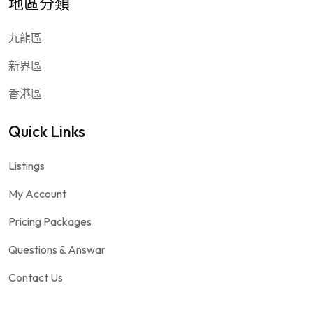
地區分類
九龍區
新界區
香港區
Quick Links
Listings
My Account
Pricing Packages
Questions & Answar
Contact Us