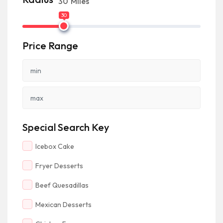
30
Miles
30
Price Range
Special Search Key
Icebox Cake
Fryer Desserts
Beef Quesadillas
Mexican Desserts