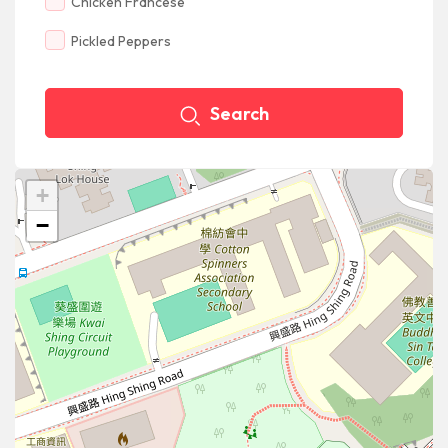
Chicken Francese
Pickled Peppers
Search
+
−