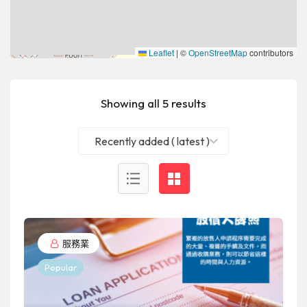
Leaflet
|
©
OpenStreetMap
contributors
Showing all 5 results
Recently added ( latest )
服務業
Popular