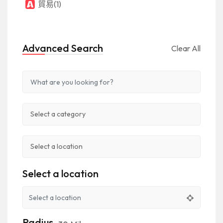
貿易
(1)
Advanced Search
Clear All
Select a location
Radius